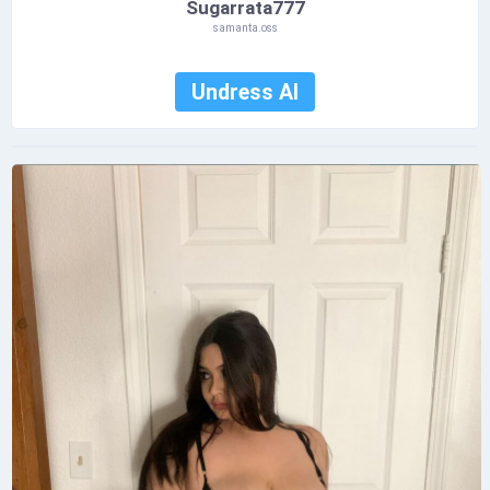
Sugarrata777
samanta.oss
Undress AI